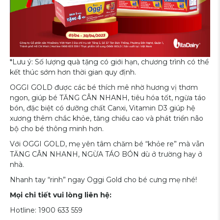
*Lưu ý: Số lượng quà tặng có giới hạn, chương trình có thể
kết thúc sớm hơn thời gian quy định.
OGGI GOLD được các bé thích mê nhờ hương vị thơm
ngon, giúp bé TĂNG CÂN NHANH, tiêu hóa tốt, ngừa táo
bón, đặc biệt có dưỡng chất Canxi, Vitamin D3 giúp hệ
xương thêm chắc khỏe, tăng chiều cao và phát triển não
bộ cho bé thông minh hơn.
Với OGGI GOLD, mẹ yên tâm chăm bé “khỏe re” mà vẫn
TĂNG CÂN NHANH, NGỪA TÁO BÓN dù ở trường hay ở
nhà.
Nhanh tay “rinh” ngay Oggi Gold cho bé cưng mẹ nhé!
Mọi chi tiết vui lòng liên hệ:
Hotline: 1900 633 559