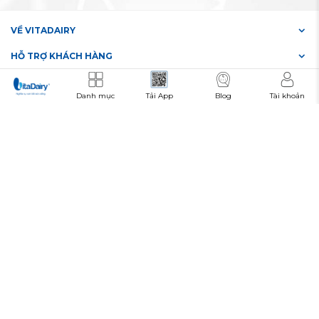
VỀ VITADAIRY
HỖ TRỢ KHÁCH HÀNG
CHÍNH SÁCH
Danh mục
Tải App
Blog
Tài khoản
ĐƠN VỊ VẬN CHUYỂN
PHƯƠNG THỨC THANH TOÁN
KẾT NỐI VỚI CHÚNG TÔI
TẢI ỨNG DỤNG DI ĐỘNG
Bản quyền thuộc VitaDairy © 2019
#3702652869
Số giấy chứng nhận đăng ký doanh nghiệp:
Ngày cấp: 24/01/2019. Nơi cấp: Sở Kế hoạch và Đầu tư Thành Phố Hồ
Chí Minh