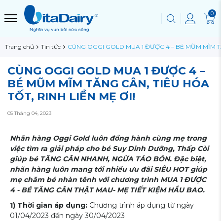
0
Trang chủ
Tin tức
CÙNG OGGI GOLD MUA 1 ĐƯỢC 4 – BÉ MŨM MĨM TĂN
CÙNG OGGI GOLD MUA 1 ĐƯỢC 4 –
BÉ MŨM MĨM TĂNG CÂN, TIÊU HÓA
TỐT, RINH LIỀN MẸ ƠI!
05 Tháng 04, 2023
Nhãn hàng Oggi Gold luôn đồng hành cùng mẹ trong
việc tìm ra giải pháp cho bé Suy Dinh Dưỡng, Thấp Còi
giúp bé TĂNG CÂN NHANH, NGỪA TÁO BÓN. Đặc biệt,
nhãn hàng luôn mang tới nhiều ưu đãi SIÊU HOT giúp
mẹ chăm bé nhàn tênh với chương trình MUA 1 ĐƯỢC
4 - BÉ TĂNG CÂN THẬT MAU- MẸ TIẾT KIỆM HẦU BAO.
1) Thời gian áp dụng:
Chương trình áp dụng từ ngày
01/04/2023 đến ngày 30/04/2023