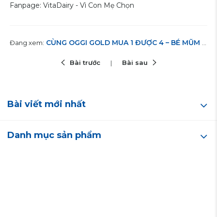
Fanpage: VitaDairy - Vì Con Mẹ Chọn
CÙNG OGGI GOLD MUA 1 ĐƯỢC 4 – BÉ MŨM MĨM TĂNG CÂN, TIÊU HÓA TỐT, RINH LIỀN MẸ ƠI!
Đang xem:
Bài trước
Bài sau
Bài viết mới nhất
Danh mục sản phẩm