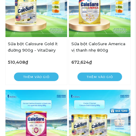
Sữa bột Calosure Gold ít
Sữa bột CaloSure America
đường 900g - VitaDairy
vị thanh nhẹ 800g
510,408₫
672,624₫
THÊM VÀO GIỎ
THÊM VÀO GIỎ