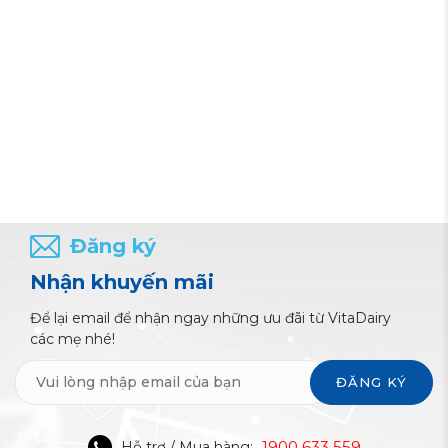
Đăng ký
Nhận khuyến mãi
Để lại email để nhận ngay những ưu đãi từ VitaDairy
các mẹ nhé!
ĐĂNG KÝ
1900 633 559
Hỗ trợ / Mua hàng: