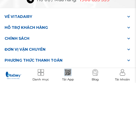
VỀ VITADAIRY
HỖ TRỢ KHÁCH HÀNG
CHÍNH SÁCH
ĐƠN VỊ VẬN CHUYỂN
PHƯƠNG THỨC THANH TOÁN
KẾT NỐI VỚI CHÚNG TÔI
Danh mục
Tải App
Blog
Tài khoản
TẢI ỨNG DỤNG DI ĐỘNG
Bản quyền thuộc VitaDairy © 2019
#3702652869
Số giấy chứng nhận đăng ký doanh nghiệp:
Ngày cấp: 24/01/2019. Nơi cấp: Sở Kế hoạch và Đầu tư Thành Phố Hồ
Chí Minh