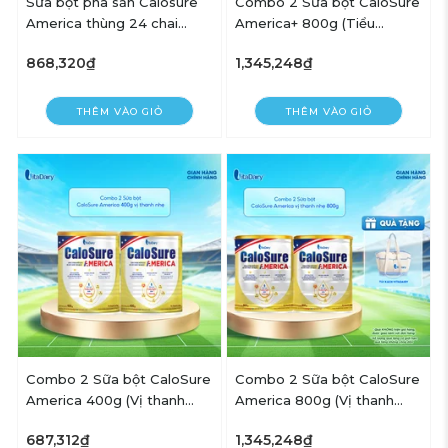
Sữa bột pha sẵn Calosure
Combo 2 Sữa bột CaloSure
America thùng 24 chai
America+ 800g (Tiểu
237ml - VitaDairy
đường) - VitaDairy
868,320₫
1,345,248₫
THÊM VÀO GIỎ
THÊM VÀO GIỎ
Combo 2 Sữa bột CaloSure
Combo 2 Sữa bột CaloSure
America 400g (Vị thanh
America 800g (Vị thanh
nhẹ)- VitaDairy
nhẹ) - VitaDairy
687,312₫
1,345,248₫