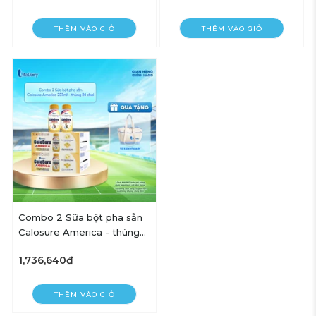
THÊM VÀO GIỎ
THÊM VÀO GIỎ
Combo 2 Sữa bột pha sẵn
Calosure America - thùng
24 chai 237ml - VitaDairy
1,736,640₫
THÊM VÀO GIỎ