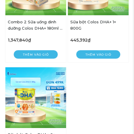
Combo 2 Sữa uống dinh
Sữa bột Colos DHA+ 1+
dưỡng Colos DHA+ 180ml -
800G
VitaDairy
1,347,840₫
445,392₫
THÊM VÀO GIỎ
THÊM VÀO GIỎ