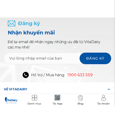
Đăng ký
Nhận khuyến mãi
Để lại email để nhận ngay những ưu đãi từ VitaDairy
các mẹ nhé!
ĐĂNG KÝ
1900 633 559
Hỗ trợ / Mua hàng:
VỀ VITADAIRY
HỖ TRỢ KHÁCH HÀNG
Danh mục
Tải App
Blog
Tài khoản
CHÍNH SÁCH