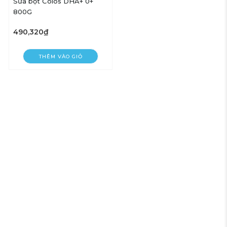
Sữa bột Colos DHA+ 0+
800G
490,320₫
THÊM VÀO GIỎ