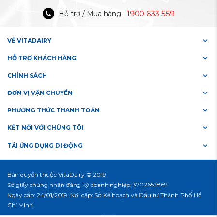
1900 633 559
Hỗ trợ / Mua hàng:
VỀ VITADAIRY
HỖ TRỢ KHÁCH HÀNG
CHÍNH SÁCH
ĐƠN VỊ VẬN CHUYỂN
PHƯƠNG THỨC THANH TOÁN
KẾT NỐI VỚI CHÚNG TÔI
TẢI ỨNG DỤNG DI ĐỘNG
Bản quyền thuộc VitaDairy © 2019
#3702652869
Số giấy chứng nhận đăng ký doanh nghiệp:
Ngày cấp: 24/01/2019. Nơi cấp: Sở Kế hoạch và Đầu tư Thành Phố Hồ
Chí Minh