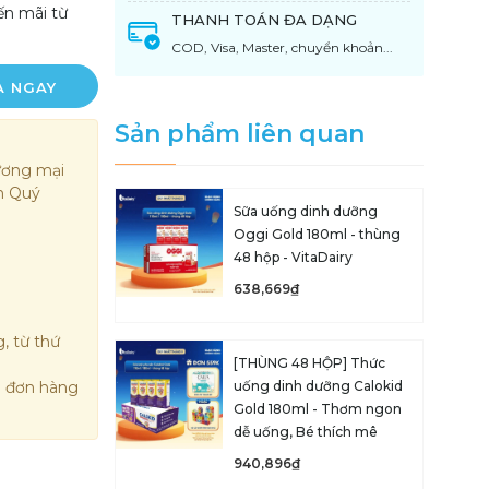
ến mãi từ
THANH TOÁN ĐA DẠNG
COD, Visa, Master, chuyển khoản...
A NGAY
Sản phẩm liên quan
ương mại
ến Quý
Sữa uống dinh dưỡng
Oggi Gold 180ml - thùng
48 hộp - VitaDairy
638,669₫
, từ thứ
[THÙNG 48 HỘP] Thức
g đơn hàng
uống dinh dưỡng Calokid
Gold 180ml - Thơm ngon
dễ uống, Bé thích mê
940,896₫