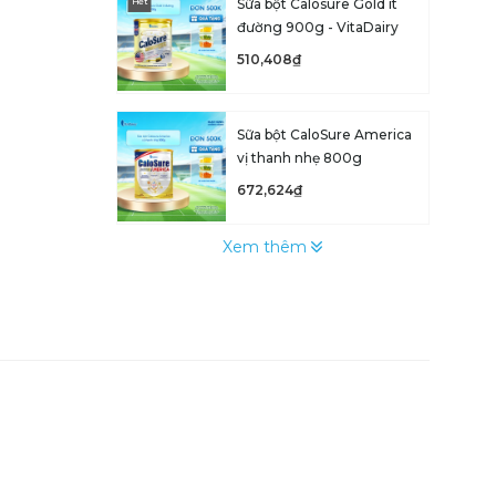
Sữa bột Calosure Gold ít
Hết
đường 900g - VitaDairy
510,408₫
Sữa bột CaloSure America
vị thanh nhẹ 800g
672,624₫
Xem thêm