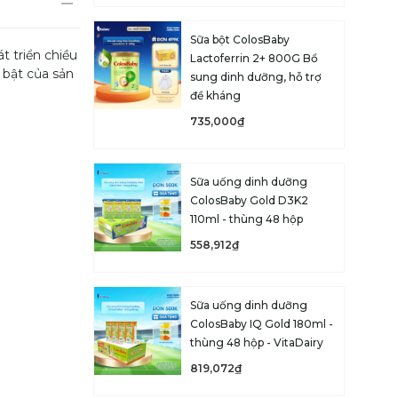
Sữa bột ColosBaby
t triển chiều
Lactoferrin 2+ 800G Bổ
 bật của sản
sung dinh dưỡng, hỗ trợ
đề kháng
735,000₫
Sữa uống dinh dưỡng
ColosBaby Gold D3K2
110ml - thùng 48 hộp
558,912₫
Sữa uống dinh dưỡng
ColosBaby IQ Gold 180ml -
thùng 48 hộp - VitaDairy
819,072₫