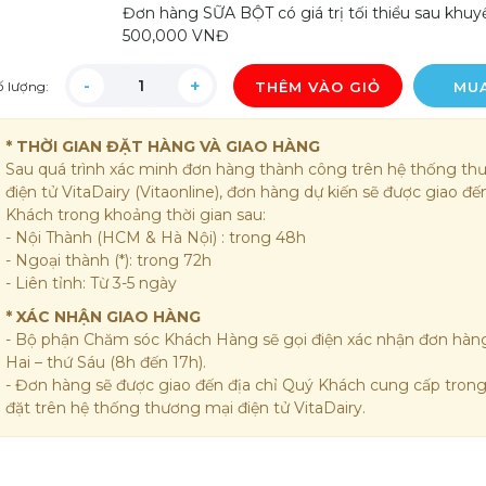
Đơn hàng SỮA BỘT có giá trị tối thiểu sau khuy
500,000 VNĐ
ố lượng:
THÊM VÀO GIỎ
MU
* THỜI GIAN ĐẶT HÀNG VÀ GIAO HÀNG
Sau quá trình xác minh đơn hàng thành công trên hệ thống th
điện tử VitaDairy (Vitaonline), đơn hàng dự kiến sẽ được giao đ
Khách trong khoảng thời gian sau:
- Nội Thành (HCM & Hà Nội) : trong 48h
- Ngoại thành (*): trong 72h
- Liên tỉnh: Từ 3-5 ngày
* XÁC NHẬN GIAO HÀNG
- Bộ phận Chăm sóc Khách Hàng sẽ gọi điện xác nhận đơn hàng
Hai – thứ Sáu (8h đến 17h).
- Đơn hàng sẽ được giao đến địa chỉ Quý Khách cung cấp tron
đặt trên hệ thống thương mại điện tử VitaDairy.