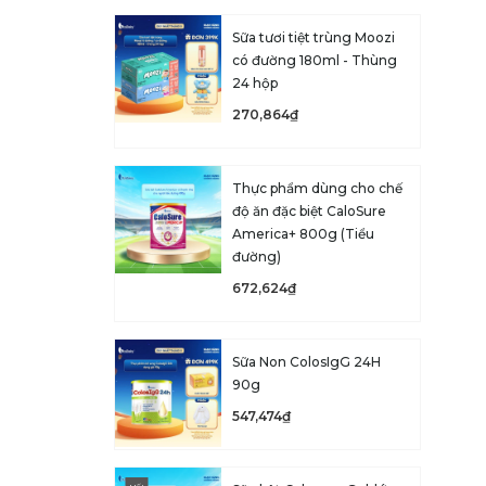
Sữa tươi tiệt trùng Moozi
có đường 180ml - Thùng
24 hộp
270,864₫
Thực phẩm dùng cho chế
độ ăn đặc biệt CaloSure
America+ 800g (Tiểu
đường)
672,624₫
Sữa Non ColosIgG 24H
90g
547,474₫