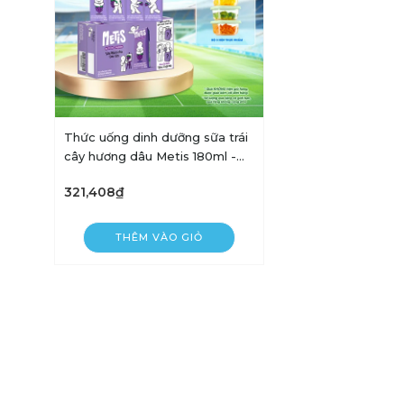
Thức uống dinh dưỡng sữa trái
cây hương dâu Metis 180ml -
thùng 48 hộp
321,408₫
THÊM VÀO GIỎ