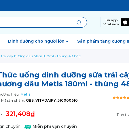
Tải app
VitaDairy
Dinh dưỡng cho người lớn
Sản phẩm tăng cường 
trái cây hương dâu Metis 180ml - thùng 48 hộp
Thức uống dinh dưỡng sữa trái câ
hương dâu Metis 180ml - thùng 4
hương hiệu:
Metis
Mã sản phẩm:
GBS_VITADAIRY_510000610
321,408₫
Tình tr
iá:
ận chuyển
Miễn phí vận chuyển