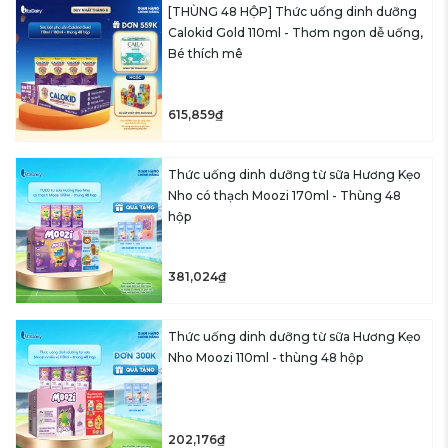
[THÙNG 48 HỘP] Thức uống dinh dưỡng
Calokid Gold 110ml - Thơm ngon dễ uống,
Bé thích mê
615,859₫
Thức uống dinh dưỡng từ sữa Hương Kẹo
Nho có thạch Moozi 170ml - Thùng 48
hộp
381,024₫
Thức uống dinh dưỡng từ sữa Hương Kẹo
Nho Moozi 110ml - thùng 48 hộp
202,176₫