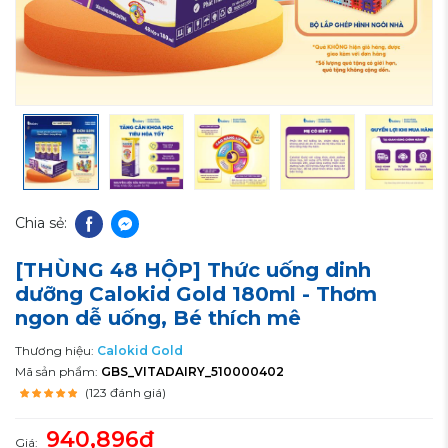
Chia sẻ:
[THÙNG 48 HỘP] Thức uống dinh
dưỡng Calokid Gold 180ml - Thơm
ngon dễ uống, Bé thích mê
Thương hiệu:
Calokid Gold
Mã sản phẩm:
GBS_VITADAIRY_510000402
(123 đánh giá)
940,896₫
Giá: