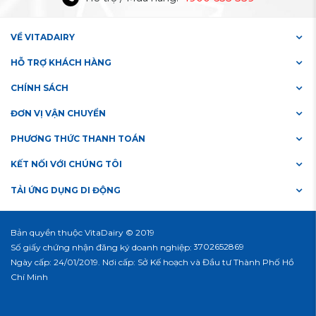
VỀ VITADAIRY
HỖ TRỢ KHÁCH HÀNG
CHÍNH SÁCH
ĐƠN VỊ VẬN CHUYỂN
PHƯƠNG THỨC THANH TOÁN
KẾT NỐI VỚI CHÚNG TÔI
TẢI ỨNG DỤNG DI ĐỘNG
Bản quyền thuộc VitaDairy © 2019
#3702652869
Số giấy chứng nhận đăng ký doanh nghiệp:
Ngày cấp: 24/01/2019. Nơi cấp: Sở Kế hoạch và Đầu tư Thành Phố Hồ
Chí Minh