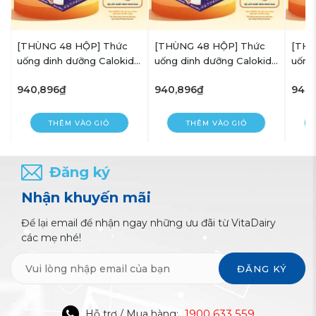
[THÙNG 48 HỘP] Thức
[THÙNG 48 HỘP] Thức
[THÙ
uống dinh dưỡng Calokid
uống dinh dưỡng Calokid
uống
Gold 180ml - Thơm ngon
Gold 180ml - Thơm ngon
Gold
940,896₫
940,896₫
940
dễ uống, Bé thích mê
dễ uống, Bé thích mê
dễ u
THÊM VÀO GIỎ
THÊM VÀO GIỎ
Đăng ký
Nhận khuyến mãi
Để lại email để nhận ngay những ưu đãi từ VitaDairy
các mẹ nhé!
ĐĂNG KÝ
1900 633 559
Hỗ trợ / Mua hàng: