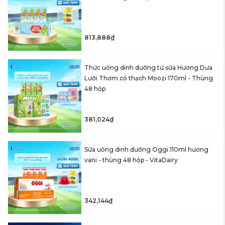
813,888₫
Thức uống dinh dưỡng từ sữa Hương Dưa
Lưới Thơm có thạch Moozi 170ml - Thùng
48 hộp
381,024₫
Sữa uống dinh dưỡng Oggi 110ml hương
vani - thùng 48 hộp - VitaDairy
342,144₫