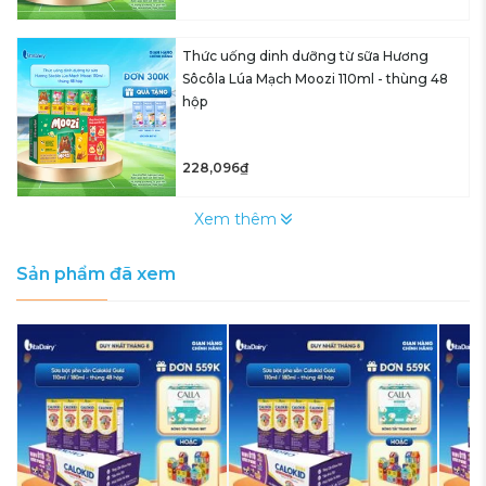
Thức uống dinh dưỡng từ sữa Hương
Sôcôla Lúa Mạch Moozi 110ml - thùng 48
hộp
228,096₫
Xem thêm
Sản phẩm đã xem