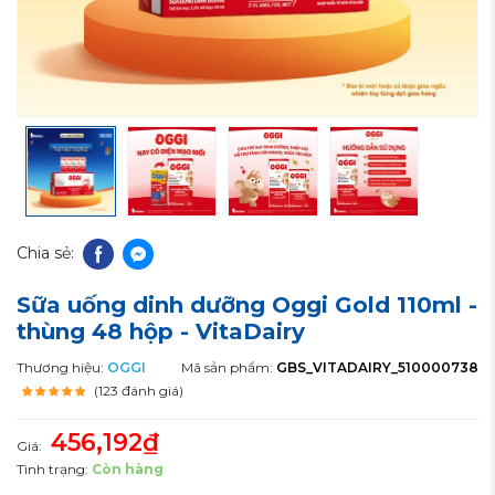
Chia sẻ:
Sữa uống dinh dưỡng Oggi Gold 110ml -
thùng 48 hộp - VitaDairy
Thương hiệu:
OGGI
Mã sản phẩm:
GBS_VITADAIRY_510000738
(123 đánh giá)
456,192₫
Giá:
Tình trạng:
Còn hàng