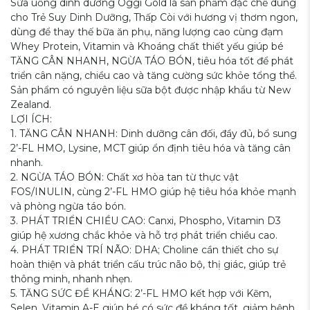
Sữa uống dinh dưỡng Oggi Gold là sản phẩm đặc chế dùng
cho Trẻ Suy Dinh Dưỡng, Thấp Còi với hương vị thơm ngon,
dùng để thay thế bữa ăn phụ, năng lượng cao cùng đạm
Whey Protein, Vitamin và Khoáng chất thiết yếu giúp bé
TĂNG CÂN NHANH, NGỪA TÁO BÓN, tiêu hóa tốt để phát
triển cân nặng, chiều cao và tăng cường sức khỏe tổng thể.
Sản phẩm có nguyên liệu sữa bột được nhập khẩu từ New
Zealand.
LỢI ÍCH:
1. TĂNG CÂN NHANH: Dinh dưỡng cân đối, đầy đủ, bổ sung
2’-FL HMO, Lysine, MCT giúp ổn định tiêu hóa và tăng cân
nhanh.
2. NGỪA TÁO BÓN: Chất xơ hòa tan từ thực vật
FOS/INULIN, cùng 2’-FL HMO giúp hệ tiêu hóa khỏe mạnh
và phòng ngừa táo bón.
3. PHÁT TRIỂN CHIỀU CAO: Canxi, Phospho, Vitamin D3
giúp hệ xương chắc khỏe và hỗ trợ phát triển chiều cao.
4. PHÁT TRIỂN TRÍ NÃO: DHA; Choline cần thiết cho sự
hoàn thiện và phát triển cấu trúc não bộ, thị giác, giúp trẻ
thông minh, nhanh nhẹn.
5. TĂNG SỨC ĐỀ KHÁNG: 2’-FL HMO kết hợp với Kẽm,
Selen, Vitamin A-E giúp bé có sức đề kháng tốt, giảm bệnh