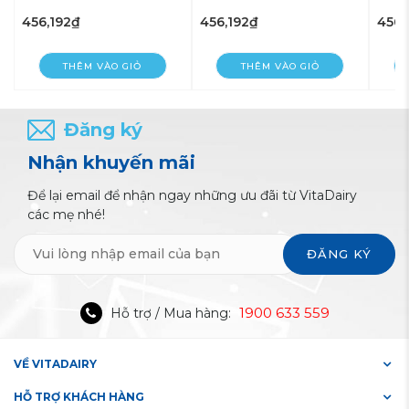
48 hộp - VitaDairy
48 hộp - VitaDairy
48 hộ
456,192₫
456,192₫
456,
THÊM VÀO GIỎ
THÊM VÀO GIỎ
Đăng ký
Nhận khuyến mãi
Để lại email để nhận ngay những ưu đãi từ VitaDairy
các mẹ nhé!
ĐĂNG KÝ
1900 633 559
Hỗ trợ / Mua hàng:
VỀ VITADAIRY
HỖ TRỢ KHÁCH HÀNG