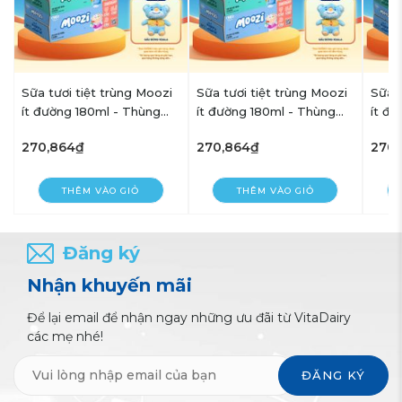
Sữa tươi tiệt trùng Moozi
Sữa tươi tiệt trùng Moozi
Sữa t
ít đường 180ml - Thùng
ít đường 180ml - Thùng
ít đ
24 hộp
24 hộp
24 h
270,864₫
270,864₫
270
THÊM VÀO GIỎ
THÊM VÀO GIỎ
Đăng ký
Nhận khuyến mãi
Để lại email để nhận ngay những ưu đãi từ VitaDairy
các mẹ nhé!
ĐĂNG KÝ