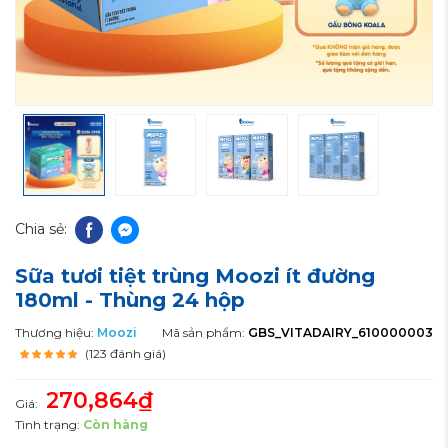
Chia sẻ:
Sữa tươi tiệt trùng Moozi ít đường
180ml - Thùng 24 hộp
Thương hiệu:
Moozi
Mã sản phẩm:
GBS_VITADAIRY_610000003
(123 đánh giá)
270,864₫
Giá:
Tình trạng:
Còn hàng