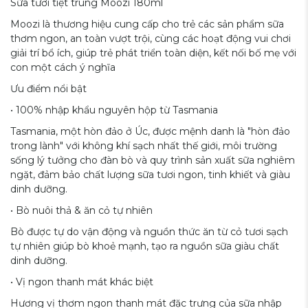
Sữa tươi tiệt trùng Moozi 180ml
Moozi là thương hiệu cung cấp cho trẻ các sản phẩm sữa
thơm ngon, an toàn vượt trội, cùng các hoạt động vui chơi
giải trí bổ ích, giúp trẻ phát triển toàn diện, kết nối bố mẹ với
con một cách ý nghĩa
Ưu điểm nổi bật
• 100% nhập khẩu nguyên hộp từ Tasmania
Tasmania, một hòn đảo ở Úc, được mệnh danh là "hòn đảo
trong lành" với không khí sạch nhất thế giới, môi trường
sống lý tưởng cho đàn bò và quy trình sản xuất sữa nghiêm
ngặt, đảm bảo chất lượng sữa tươi ngon, tinh khiết và giàu
dinh dưỡng.
• Bò nuôi thả & ăn cỏ tự nhiên
Bò được tự do vận động và nguồn thức ăn từ cỏ tươi sạch
tự nhiên giúp bò khoẻ mạnh, tạo ra nguồn sữa giàu chất
dinh dưỡng.
• Vị ngon thanh mát khác biệt
Hương vị thơm ngon thanh mát đặc trưng của sữa nhập