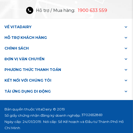
1900 633 559
Hỗ trợ / Mua hàng:
VỀ VITADAIRY
HỖ TRỢ KHÁCH HÀNG
CHÍNH SÁCH
ĐƠN VỊ VẬN CHUYỂN
PHƯƠNG THỨC THANH TOÁN
KẾT NỐI VỚI CHÚNG TÔI
TẢI ỨNG DỤNG DI ĐỘNG
Bản quyền thuộc VitaDairy © 2019
#3702652869
Số giấy chứng nhận đăng ký doanh nghiệp:
Ngày cấp: 24/01/2019. Nơi cấp: Sở Kế hoạch và Đầu tư Thành Phố Hồ
Chí Minh