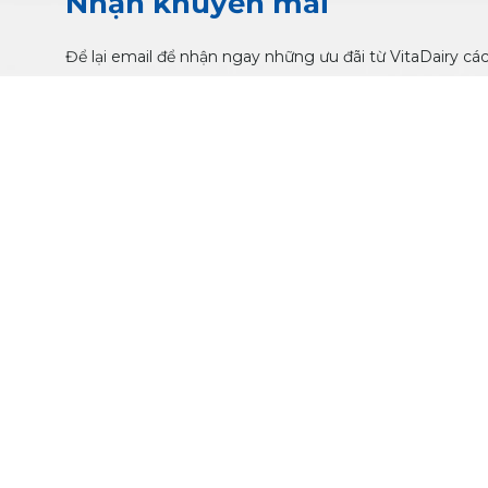
Nhận khuyến mãi
Để lại email để nhận ngay những ưu đãi từ VitaDairy cá
VỀ VITADAIRY
HỖ TRỢ KHÁCH HÀNG
Giới thiệu
Tổng đài hỗ trợ:
1900 633 
Điều khoản sử dụng
21:00)
Liên hệ
Hướng dẫn đặt hàng – Phím
Tư vấn sản phẩm – Phím 2
KẾT NỐI VỚI CHÚNG TÔI