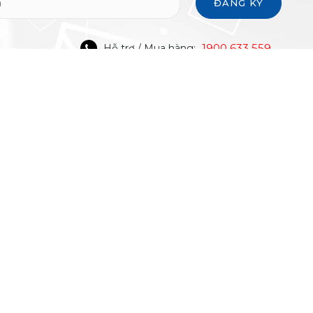
ĐĂNG KÝ
1900 633 559
Hỗ trợ / Mua hàng:
CHUYỂN
PHƯƠNG THỨC THANH TOÁN
TẢI ỨNG DỤNG DI ĐỘNG