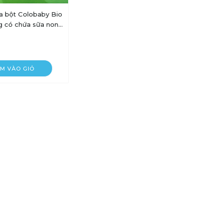
 bột Colobaby Bio
g có chứa sữa non
iện hệ tiêu hóa khỏe
airy
M VÀO GIỎ