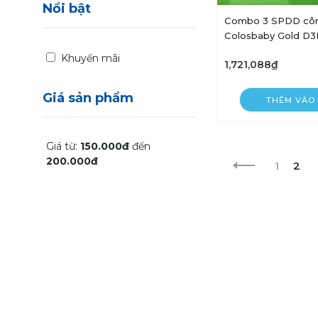
Nổi bật
Combo 3 SPDD côn
Colosbaby Gold D3
Khuyến mãi
1,721,088₫
Giá sản phẩm
THÊM VÀO 
Giá từ:
150.000đ
đến
200.000đ
1
2