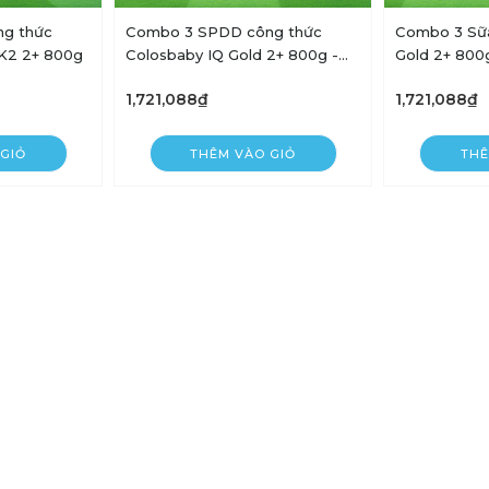
g thức
Combo 3 SPDD công thức
Combo 3 Sữa
K2 2+ 800g
Colosbaby IQ Gold 2+ 800g -
Gold 2+ 800
VitaDairy
hỗ trợ cải th
1,721,088₫
1,721,088₫
mạnh - VitaD
GIỎ
THÊM VÀO GIỎ
THÊ