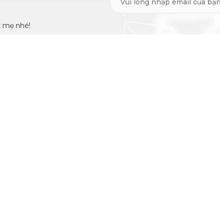
c mẹ nhé!
CHÍNH SÁCH
ĐƠN VỊ VẬN 
Chính sách giao hàng
559
(8:00 -
Chính sách đổi trả
Chính sách hoàn tiền
 3
Chính sách bảo mật