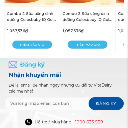
Combo 2 Sữa uống dinh
Combo 2 Sữa uống dinh
Comb
d
dưỡng Colosbaby IQ Gold
dưỡng Colosbaby IQ Gold
dưỡn
110ml - VitaDairy
110ml - VitaDairy
110ml
1,057,536₫
1,057,536₫
1,05
THÊM VÀO GIỎ
THÊM VÀO GIỎ
Đăng ký
Nhận khuyến mãi
Để lại email để nhận ngay những ưu đãi từ VitaDairy
các mẹ nhé!
ĐĂNG KÝ
1900 633 559
Hỗ trợ / Mua hàng: