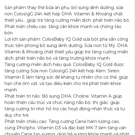
Sản phẩm thay thế bữa ăn phụ. bổ sung dinh dưỡng. sữa
non ColosIgG 24h. kết hợp DHA. Vitamin & Khoáng chất
thiết yếu… giúp trẻ tăng cường miễn dịch. phát triển não bộ.
Phát triển chiều cao. tăng cân khỏe mạnh và chống táo
bón.
Lợi ích sản phẩm: ColosBaby IQ Gold sữa bột pha sẵn công
thức tiên phong bổ sung dinh dưỡng. Sữa non từ Mỹ. DHA.
Vitamin & Khoáng chất thiết yếu giúp trẻ tăng cường miễn
dịch. phát triển não bộ và tăng trưởng khỏe mạnh.
Tăng cường miễn dịch hiệu quả: ColosBaby IQ Gold được
tăng cường Sữa non ColosIgG 24h kết hợp Kẽm. Selen.
Vitamin E làm tăng sức đề kháng tự nhiên cho cơ thể. giúp
hạn chế ốm vặt. và tạo điều kiện cho trẻ phát triển khỏe
mạnh.
Phát triển trí não: Bổ sung DHA. Choline. Vitamin A giúp
hoàn thiện cấu trúc và chức năng não bộ. thị giác. giúp
tăng cường trí nhớ. hỗ trợ các hoạt động nhận thức và tư
duy cho trẻ.
Phát triển chiều cao: Tăng cường Canxi hàm lượng cao.
cùng Photpho. Vitamin D3 và đặc biệt MK-7 làm tăng vận
chuyển Canxi tạo xương. giúp hệ xương khỏe mạnh và phát