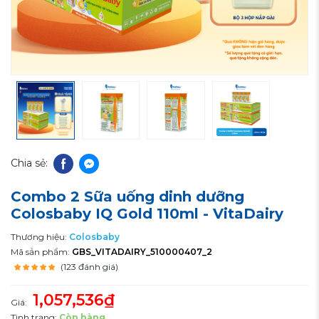
Chia sẻ:
Combo 2 Sữa uống dinh dưỡng
Colosbaby IQ Gold 110ml - VitaDairy
Thương hiệu:
Colosbaby
Mã sản phẩm:
GBS_VITADAIRY_510000407_2
(123 đánh giá)
1,057,536₫
Giá:
Tình trạng:
Còn hàng