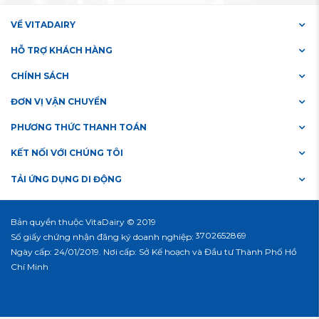
VỀ VITADAIRY
HỖ TRỢ KHÁCH HÀNG
CHÍNH SÁCH
ĐƠN VỊ VẬN CHUYỂN
PHƯƠNG THỨC THANH TOÁN
KẾT NỐI VỚI CHÚNG TÔI
TẢI ỨNG DỤNG DI ĐỘNG
Bản quyền thuộc VitaDairy © 2019
#3702652869
Số giấy chứng nhận đăng ký doanh nghiệp:
Ngày cấp: 24/01/2019. Nơi cấp: Sở Kế hoạch và Đầu tư Thành Phố Hồ
Chí Minh