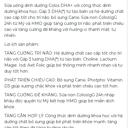
Sữa uống dinh dưỡng Colos DHA+ với công thức dinh
dưỡng khoa học; Gấp 3 DHA(*) từ tảo biển và hệ dưỡng chất
cao cấp tốt cho trí não; bổ sung Canxi. Sữa non ColosIgG
24h từ Mỹ và HMO giúp tăng cường trí não. phát triển chiều
cao và tăng cường đề kháng với hương vị thanh mát. tự
nhiên.
Lợi ích sản phẩm:
TĂNG CƯỜNG TRÍ NÃO: Hệ dưỡng chất cao cấp tốt cho trí
não với Gấp 3 lượng DHA(*) từ tảo biển. Choline. Lactium.
Magie. Iod. Axit Folic giúp bé thông minh nhanh nhẹn và tư
duy tốt hơn.
PHÁT TRIỂN CHIỀU CAO: Bổ sung Canxi. Photpho. Vitamin
D3 giúp xương chắc khỏe và phát triển chiều cao tốt hơn.
TĂNG CƯỜNG ĐỀ KHÁNG: Sữa non ColosIgG 24h nhập
khẩu độc quyền từ Mỹ kết hợp HMO giúp bé miễn dịch
khỏe.
TĂNG CÂN HỢP LÝ: Công thức dinh dưỡng khoa học với hệ
dưỡng chất bổ sung giúp bé phát triển khỏe mạnh. tăng
cân tốt theo đà tăng trưởng chuẩn.