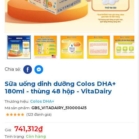
Chia sẻ:
Sữa uống dinh dưỡng Colos DHA+
180ml - thùng 48 hộp - VitaDairy
Thương hiệu:
Colos DHA+
Mã sản phẩm:
GBS_VITADAIRY_510000415
(123 đánh giá)
741,312₫
Giá:
Tình trạng:
Còn hàng