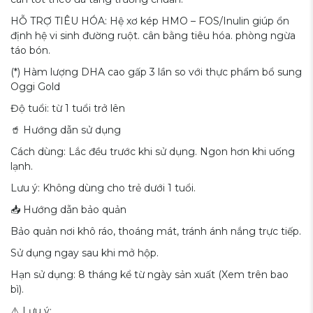
HỖ TRỢ TIÊU HÓA: Hệ xơ kép HMO – FOS/Inulin giúp ổn
định hệ vi sinh đường ruột. cân bằng tiêu hóa. phòng ngừa
táo bón.
(*) Hàm lượng DHA cao gấp 3 lần so với thực phẩm bổ sung
Oggi Gold
Độ tuổi: từ 1 tuổi trở lên
🥤 Hướng dẫn sử dụng
Cách dùng: Lắc đều trước khi sử dụng. Ngon hơn khi uống
lạnh.
Lưu ý: Không dùng cho trẻ dưới 1 tuổi.
📥 Hướng dẫn bảo quản
Bảo quản nơi khô ráo, thoáng mát, tránh ánh nắng trực tiếp.
Sử dụng ngay sau khi mở hộp.
Hạn sử dụng: 8 tháng kể từ ngày sản xuất (Xem trên bao
bì).
⚠️ Lưu ý: