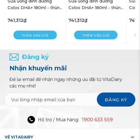
Sữa uống dinh dưỡng
Sữa uống dinh dưỡng
Sữa 
g
Colos DHA+ 180ml - thùng
Colos DHA+ 180ml - thùng
Colo
48 hộp - VitaDairy
48 hộp - VitaDairy
48 hộ
741,312₫
741,312₫
741,
THÊM VÀO GIỎ
THÊM VÀO GIỎ
Đăng ký
Nhận khuyến mãi
Để lại email để nhận ngay những ưu đãi từ VitaDairy
các mẹ nhé!
ĐĂNG KÝ
1900 633 559
Hỗ trợ / Mua hàng:
VỀ VITADAIRY