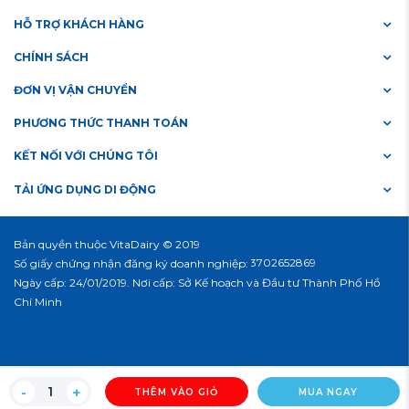
HỖ TRỢ KHÁCH HÀNG
CHÍNH SÁCH
ĐƠN VỊ VẬN CHUYỂN
PHƯƠNG THỨC THANH TOÁN
KẾT NỐI VỚI CHÚNG TÔI
TẢI ỨNG DỤNG DI ĐỘNG
Bản quyền thuộc VitaDairy © 2019
#3702652869
Số giấy chứng nhận đăng ký doanh nghiệp:
Ngày cấp: 24/01/2019. Nơi cấp: Sở Kế hoạch và Đầu tư Thành Phố Hồ
Chí Minh
THÊM VÀO GIỎ
MUA NGAY