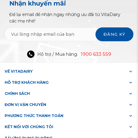
Nhận khuyến mãi
Để lại email để nhận ngay những ưu đãi từ VitaDairy
các mẹ nhé!
ĐĂNG KÝ
1900 633 559
Hỗ trợ / Mua hàng:
VỀ VITADAIRY
HỖ TRỢ KHÁCH HÀNG
CHÍNH SÁCH
ĐƠN VỊ VẬN CHUYỂN
PHƯƠNG THỨC THANH TOÁN
KẾT NỐI VỚI CHÚNG TÔI