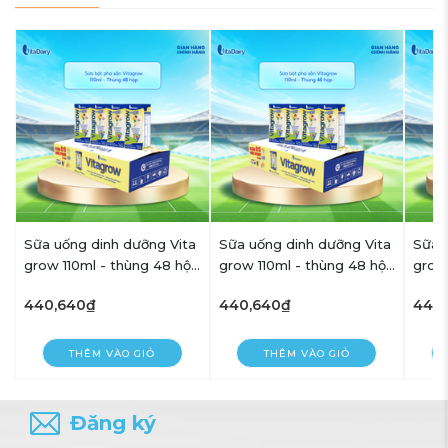
a
Sữa uống dinh dưỡng Vita
Sữa uống dinh dưỡng Vita
Sữa 
p
grow 110ml - thùng 48 hộp
grow 110ml - thùng 48 hộp
grow
- VitaDairy
- VitaDairy
- Vit
440,640₫
440,640₫
440
THÊM VÀO GIỎ
THÊM VÀO GIỎ
Đăng ký