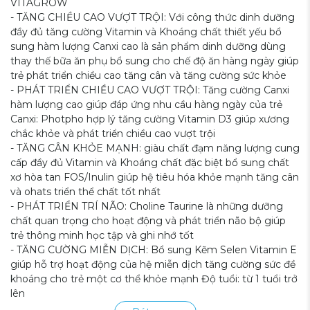
VITAGROW
- TĂNG CHIỀU CAO VƯỢT TRỘI: Với công thức dinh dưỡng
đầy đủ tăng cường Vitamin và Khoáng chất thiết yếu bổ
sung hàm lượng Canxi cao là sản phẩm dinh dưỡng dùng
thay thế bữa ăn phụ bổ sung cho chế độ ăn hàng ngày giúp
trẻ phát triển chiều cao tăng cân và tăng cường sức khỏe
- PHÁT TRIỂN CHIỀU CAO VƯỢT TRỘI: Tăng cường Canxi
hàm lượng cao giúp đáp ứng nhu cầu hàng ngày của trẻ
Canxi: Photpho hợp lý tăng cường Vitamin D3 giúp xương
chắc khỏe và phát triển chiều cao vượt trội
- TĂNG CÂN KHỎE MẠNH: giàu chất đạm năng lượng cung
cấp đầy đủ Vitamin và Khoáng chất đặc biệt bổ sung chất
xơ hòa tan FOS/Inulin giúp hệ tiêu hóa khỏe mạnh tăng cân
và ohats triển thể chất tốt nhất
- PHÁT TRIỂN TRÍ NÃO: Choline Taurine là những dưỡng
chất quan trọng cho hoạt động và phát triển não bộ giúp
trẻ thông minh học tập và ghi nhớ tốt
- TĂNG CƯỜNG MIỄN DỊCH: Bổ sung Kẽm Selen Vitamin E
giúp hỗ trợ hoạt động của hệ miễn dịch tăng cường sức đề
khoáng cho trẻ một cơ thể khỏe mạnh Độ tuổi: từ 1 tuổi trở
lên