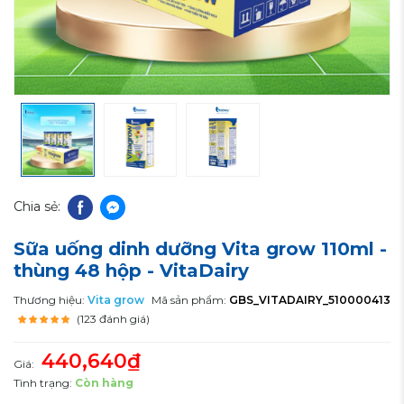
Chia sẻ:
Sữa uống dinh dưỡng Vita grow 110ml -
thùng 48 hộp - VitaDairy
Thương hiệu:
Vita grow
Mã sản phẩm:
GBS_VITADAIRY_510000413
(123 đánh giá)
440,640₫
Giá:
Tình trạng:
Còn hàng