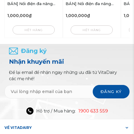
BÁN] Nồi điện đa năng
BÁN] Nồi điện đa năng
BÁN]
Bear
Bear
Bear
1,000,000₫
1,000,000₫
1,00
HẾT HÀNG
HẾT HÀNG
Đăng ký
Nhận khuyến mãi
Để lại email để nhận ngay những ưu đãi từ VitaDairy
các mẹ nhé!
ĐĂNG KÝ
1900 633 559
Hỗ trợ / Mua hàng:
VỀ VITADAIRY