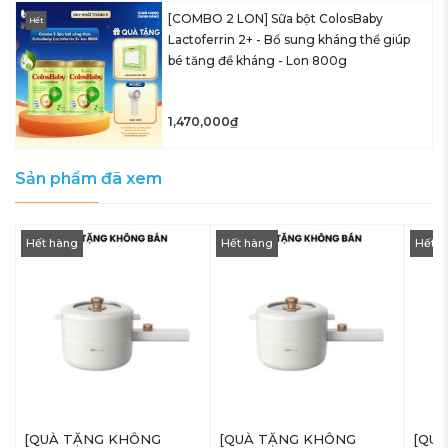
[COMBO 2 LON] Sữa bột ColosBaby
Hết
Lactoferrin 2+ - Bổ sung kháng thể giúp
bé tăng đề kháng - Lon 800g
1,470,000₫
Sản phẩm đã xem
Hết hàng
Hết hàng
Hết h
[QUÀ TẶNG KHÔNG
[QUÀ TẶNG KHÔNG
[QU