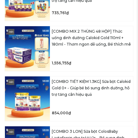
trợ tăng cân hiệu quả
735,761₫
[COMBO MIX 2 THÙNG 48 HỘP] Thức
Hết
uống dinh dưỡng Calokid Gold 110ml +
180ml - Thơm ngon dễ uống, Bé thích mê
1,556,755₫
[COMBO TIẾT KIỆM 1.3KG] Sữa bột Calokid
Hết
Gold 0+ - Giúp bé bổ sung dinh dưỡng, hỗ
trợ tăng cân hiệu quả
854,000₫
[COMBO 3 LON] Sữa bột ColosBaby
Hết
Lactoferrin cho trẻ từ 1+ – Bổ sung dinh