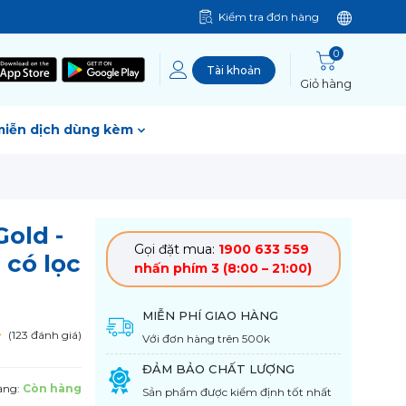
Kiểm tra đơn hàng
0
Tài khoản
Giỏ hàng
miễn dịch dùng kèm
old -
Gọi đặt mua:
1900 633 559
 có lọc
nhấn phím 3 (8:00 – 21:00)
MIỄN PHÍ GIAO HÀNG
(123 đánh giá)
Với đơn hàng trên 500k
ĐẢM BẢO CHẤT LƯỢNG
ạng:
Còn hàng
Sản phẩm được kiểm định tốt nhất