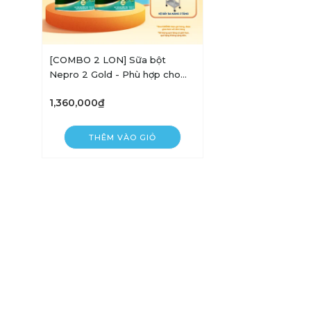
[COMBO 2 LON] Sữa bột
Nepro 2 Gold - Phù hợp cho
người bệnh suy thận có lọc
1,360,000₫
máu ngoài - Lon 900g
THÊM VÀO GIỎ