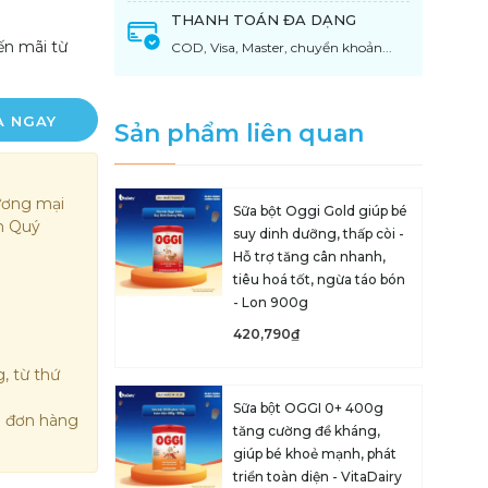
THANH TOÁN ĐA DẠNG
ến mãi từ
COD, Visa, Master, chuyển khoản...
A NGAY
Sản phẩm liên quan
ương mại
Sữa bột Oggi Gold giúp bé
ến Quý
suy dinh dưỡng, thấp còi -
Hỗ trợ tăng cân nhanh,
tiêu hoá tốt, ngừa táo bón
- Lon 900g
420,790₫
, từ thứ
Sữa bột OGGI 0+ 400g
g đơn hàng
tăng cường đề kháng,
giúp bé khoẻ mạnh, phát
triển toàn diện - VitaDairy