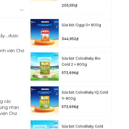
205,551₫
Sữa bột Oggi 0+ 800g
Rẫy.…được
344,952₫
ệnh viện Chợ
Sữa bột ColosBaby Bio
Gold 2 + 800g
573,696₫
Sữa bột ColosBaby IQ Gold
1+ 800g
ng các
573,696₫
chứng nhận
 viện Chợ
Sữa bột ColosBaby Gold