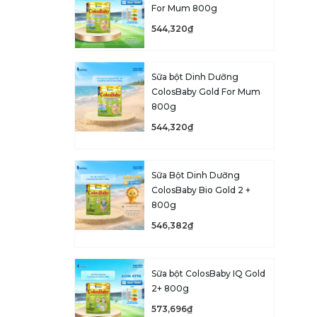
For Mum 800g
544,320₫
Sữa bột Dinh Dưỡng
ColosBaby Gold For Mum
800g
544,320₫
Sữa Bột Dinh Dưỡng
ColosBaby Bio Gold 2 +
800g
546,382₫
Sữa bột ColosBaby IQ Gold
2+ 800g
573,696₫