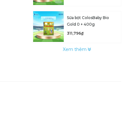
Sữa bột ColosBaby Bio
Gold 0 + 400g
311,796₫
Xem thêm