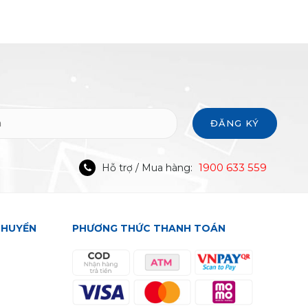
ĐĂNG KÝ
1900 633 559
Hỗ trợ / Mua hàng:
CHUYỂN
PHƯƠNG THỨC THANH TOÁN