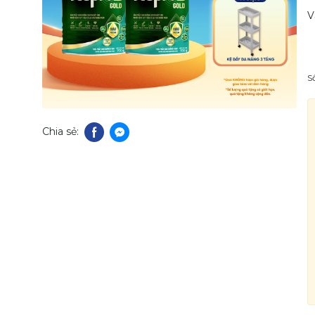
V
S
Chia sẻ: