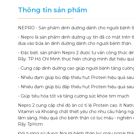
Thông tin sản phẩm
NEPRO - Sản phẩm dinh dưỡng dành cho người bệnh th
- Nepro là sản phẩm dinh dưỡng uy tín đã có mặt trên 
đưa vào bữa ăn dinh dưỡng dành cho người bệnh thận.
- Đặc biệt. sản phẩm Nepro 2 được tư vấn công thức d
Rẫy. TP.Hồ Chí Minh thực hiện chứng minh đạt hiệu quả 
- Cung cấp dinh dưỡng cao giúp người bệnh tăng cường 
- Nhiều đạm giúp bù đắp thiếu hụt Protein hiệu quả sau
- Nhiều đạm giúp bù đắp thiếu hụt Protein hiệu quả sau
- Giúp tiêu hóa tốt và tăng cường sức khỏe tim mạch
Nepro 2 cung cấp chế độ ăn có tỉ lệ Protein cao. ít Natr
Vitamin và Khoáng chất thiết yếu cho nhu cầu hằng ngà
lâm sàng. Hiệu quả cho bệnh thận có lọc máu - nghiên 
Rẫy TpHcm
Đối tượng sử dụng: Người bệnh thận lọc máu ngoài thậ