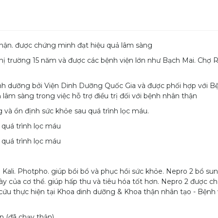
ận. được chứng minh đạt hiệu quả lâm sàng
thị trường 15 năm và được các bệnh viện lớn như Bạch Mai. Chợ 
inh dưỡng bởi Viện Dinh Dưỡng Quốc Gia và được phối hợp với B
lâm sàng trong việc hỗ trợ điều trị đối với bệnh nhân thận
và ổn định sức khỏe sau quá trình lọc máu.
 quá trình lọc máu
 quá trình lọc máu
i. Kali. Photpho. giúp bồi bổ và phục hồi sức khỏe. Nepro 2 bổ su
y của cơ thể. giúp hấp thu và tiêu hóa tốt hơn. Nepro 2 được 
cứu thực hiện tại Khoa dinh dưỡng & Khoa thận nhân tạo - Bệnh
n (đã chạy thận)