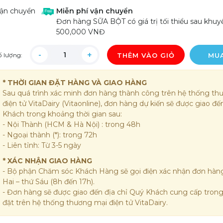
ận chuyển
Miễn phí vận chuyển
Đơn hàng SỮA BỘT có giá trị tối thiểu sau khuy
500,000 VNĐ
ố lượng:
THÊM VÀO GIỎ
MU
* THỜI GIAN ĐẶT HÀNG VÀ GIAO HÀNG
Sau quá trình xác minh đơn hàng thành công trên hệ thống th
điện tử VitaDairy (Vitaonline), đơn hàng dự kiến sẽ được giao đ
Khách trong khoảng thời gian sau:
- Nội Thành (HCM & Hà Nội) : trong 48h
- Ngoại thành (*): trong 72h
- Liên tỉnh: Từ 3-5 ngày
* XÁC NHẬN GIAO HÀNG
- Bộ phận Chăm sóc Khách Hàng sẽ gọi điện xác nhận đơn hàng
Hai – thứ Sáu (8h đến 17h).
- Đơn hàng sẽ được giao đến địa chỉ Quý Khách cung cấp tron
đặt trên hệ thống thương mại điện tử VitaDairy.