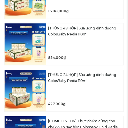
1,708,000₫
[THÙNG 48 HỘP] Sữa uống dinh dưỡng
ColosBaby Pedia 110ml
854,000₫
[THÙNG 24 HỘP] Sữa uống dinh dưỡng
ColosBaby Pedia 110ml
427,000₫
[COMBO 3 LON] Thực phẩm dùng cho
chế độ ăn đặc biệt Colosbaby Gold Pedia