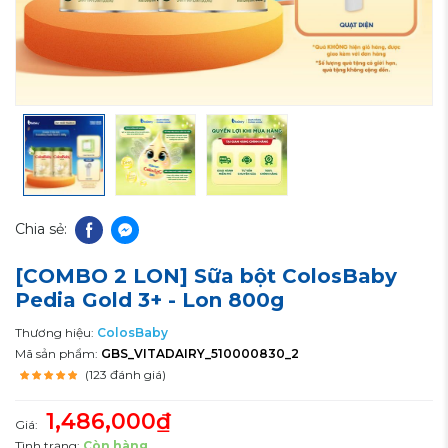
Chia sẻ:
[COMBO 2 LON] Sữa bột ColosBaby
Pedia Gold 3+ - Lon 800g
Thương hiệu:
ColosBaby
Mã sản phẩm:
GBS_VITADAIRY_510000830_2
(123 đánh giá)
1,486,000₫
Giá:
Tình trạng:
Còn hàng