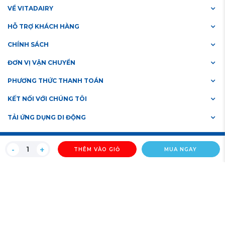
VỀ VITADAIRY
HỖ TRỢ KHÁCH HÀNG
CHÍNH SÁCH
ĐƠN VỊ VẬN CHUYỂN
PHƯƠNG THỨC THANH TOÁN
KẾT NỐI VỚI CHÚNG TÔI
TẢI ỨNG DỤNG DI ĐỘNG
Bản quyền thuộc VitaDairy © 2019
THÊM VÀO GIỎ
MUA NGAY
#3702652869
Số giấy chứng nhận đăng ký doanh nghiệp:
Ngày cấp: 24/01/2019. Nơi cấp: Sở Kế hoạch và Đầu tư Thành Phố Hồ
Chí Minh