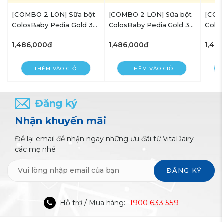
[COMBO 2 LON] Sữa bột
[COMBO 2 LON] Sữa bột
[COM
ColosBaby Pedia Gold 3+
ColosBaby Pedia Gold 3+
Colo
- Lon 800g
- Lon 800g
- Lo
1,486,000₫
1,486,000₫
1,48
THÊM VÀO GIỎ
THÊM VÀO GIỎ
Đăng ký
Nhận khuyến mãi
Để lại email để nhận ngay những ưu đãi từ VitaDairy
các mẹ nhé!
ĐĂNG KÝ
1900 633 559
Hỗ trợ / Mua hàng: