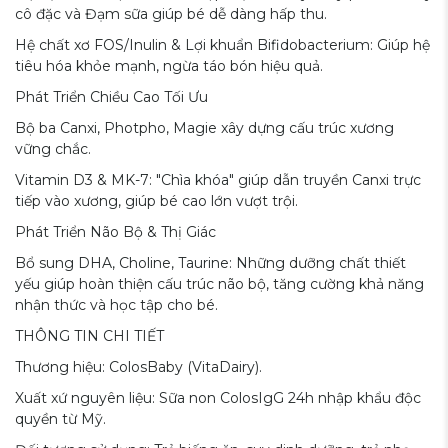
cô đặc và Đạm sữa giúp bé dễ dàng hấp thu.
Hệ chất xơ FOS/Inulin & Lợi khuẩn Bifidobacterium: Giúp hệ
tiêu hóa khỏe mạnh, ngừa táo bón hiệu quả.
Phát Triển Chiều Cao Tối Ưu
Bộ ba Canxi, Photpho, Magie xây dựng cấu trúc xương
vững chắc.
Vitamin D3 & MK-7: "Chìa khóa" giúp dẫn truyền Canxi trực
tiếp vào xương, giúp bé cao lớn vượt trội.
Phát Triển Não Bộ & Thị Giác
Bổ sung DHA, Choline, Taurine: Những dưỡng chất thiết
yếu giúp hoàn thiện cấu trúc não bộ, tăng cường khả năng
nhận thức và học tập cho bé.
THÔNG TIN CHI TIẾT
Thương hiệu: ColosBaby (VitaDairy).
Xuất xứ nguyên liệu: Sữa non ColosIgG 24h nhập khẩu độc
quyền từ Mỹ.