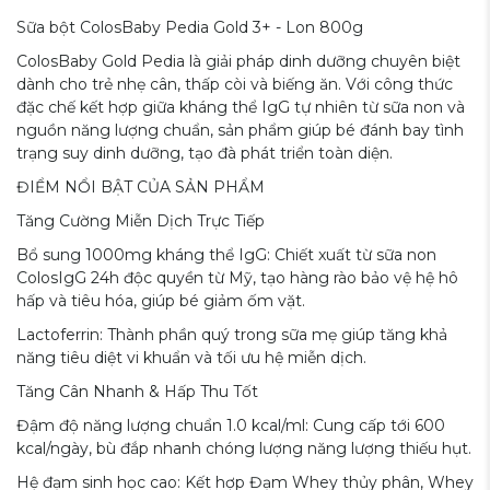
Sữa bột ColosBaby Pedia Gold 3+ - Lon 800g
ColosBaby Gold Pedia là giải pháp dinh dưỡng chuyên biệt
dành cho trẻ nhẹ cân, thấp còi và biếng ăn. Với công thức
đặc chế kết hợp giữa kháng thể IgG tự nhiên từ sữa non và
nguồn năng lượng chuẩn, sản phẩm giúp bé đánh bay tình
trạng suy dinh dưỡng, tạo đà phát triển toàn diện.
ĐIỂM NỔI BẬT CỦA SẢN PHẨM
️Tăng Cường Miễn Dịch Trực Tiếp
Bổ sung 1000mg kháng thể IgG: Chiết xuất từ sữa non
ColosIgG 24h độc quyền từ Mỹ, tạo hàng rào bảo vệ hệ hô
hấp và tiêu hóa, giúp bé giảm ốm vặt.
Lactoferrin: Thành phần quý trong sữa mẹ giúp tăng khả
năng tiêu diệt vi khuẩn và tối ưu hệ miễn dịch.
Tăng Cân Nhanh & Hấp Thu Tốt
Đậm độ năng lượng chuẩn 1.0 kcal/ml: Cung cấp tới 600
kcal/ngày, bù đắp nhanh chóng lượng năng lượng thiếu hụt.
Hệ đạm sinh học cao: Kết hợp Đạm Whey thủy phân, Whey