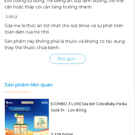
Đối tượng sử dụng: Trẻ biếng ăn, suy dinh dưỡng, trẻ nhẹ
cân hoặc thấp còi cần tăng trưởng nhanh.
️ Lưu ý
Sữa mẹ là thức ăn tốt nhất cho sức khỏe và sự phát triển
toàn diện của trẻ nhỏ.
Sản phẩm này không phải là thuốc và không có tác dụng
thay thế thuốc chữa bệnh.
Rút gọn -
Sản phẩm liên quan
[COMBO 3 LON] Sữa bột ColosBaby Pedia
Gold 3+ - Lon 800g
2,229,000₫