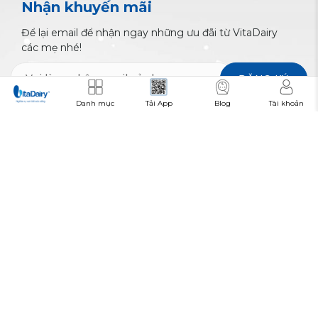
Nhận khuyến mãi
Để lại email để nhận ngay những ưu đãi từ VitaDairy
các mẹ nhé!
ĐĂNG KÝ
Danh mục
Tải App
Blog
Tài khoản
1900 633 559
Hỗ trợ / Mua hàng:
VỀ VITADAIRY
HỖ TRỢ KHÁCH HÀNG
CHÍNH SÁCH
ĐƠN VỊ VẬN CHUYỂN
PHƯƠNG THỨC THANH TOÁN
KẾT NỐI VỚI CHÚNG TÔI
TẢI ỨNG DỤNG DI ĐỘNG